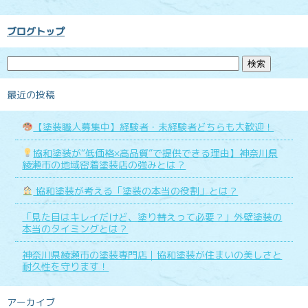
ブログトップ
最近の投稿
【塗装職人募集中】経験者・未経験者どちらも大歓迎！
協和塗装が“低価格×高品質”で提供できる理由】神奈川県
綾瀬市の地域密着塗装店の強みとは？
協和塗装が考える「塗装の本当の役割」とは？
「見た目はキレイだけど、塗り替えって必要？」外壁塗装の
本当のタイミングとは？
神奈川県綾瀬市の塗装専門店｜協和塗装が住まいの美しさと
耐久性を守ります！
アーカイブ