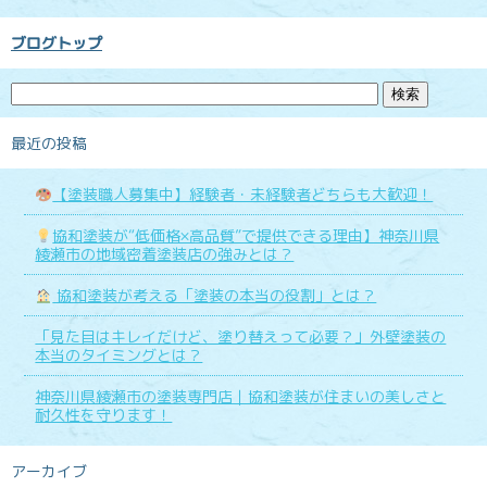
ブログトップ
最近の投稿
【塗装職人募集中】経験者・未経験者どちらも大歓迎！
協和塗装が“低価格×高品質”で提供できる理由】神奈川県
綾瀬市の地域密着塗装店の強みとは？
協和塗装が考える「塗装の本当の役割」とは？
「見た目はキレイだけど、塗り替えって必要？」外壁塗装の
本当のタイミングとは？
神奈川県綾瀬市の塗装専門店｜協和塗装が住まいの美しさと
耐久性を守ります！
アーカイブ