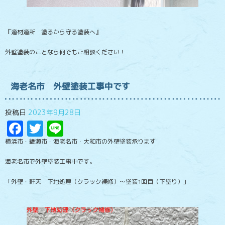
『適材適所 塗るから守る塗装へ』
外壁塗装のことなら何でもご相談ください！
海老名市 外壁塗装工事中です
投稿日
2023年9月28日
Facebook
Twitter
Line
横浜市・綾瀬市・海老名市・大和市の外壁塗装承ります
海老名市で外壁塗装工事中です。
「外壁・軒天 下地処理（クラック補修）～塗装1回目（下塗り）」