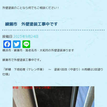
外壁塗装のことなら何でもご相談ください！
綾瀬市 外壁塗装工事中です
投稿日
2023年9月24日
Facebook
Twitter
Line
横浜市・綾瀬市・海老名市・大和市の外壁塗装承ります
綾瀬市で外壁塗装工事中です。
「軒樋 下地処理（ケレン作業） ～ 塗装1回目（中塗り）※雨樋は2回塗り
仕様」