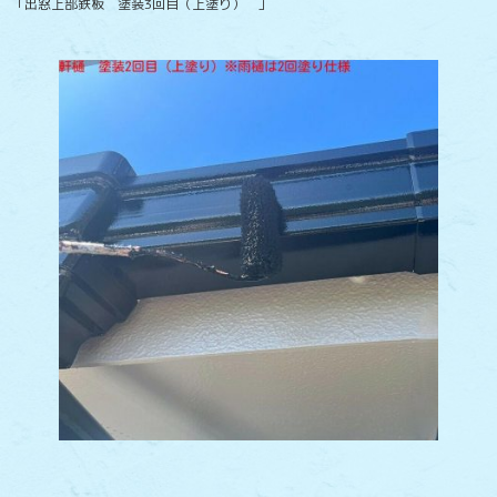
「出窓上部鉄板 塗装3回目（上塗り） 」