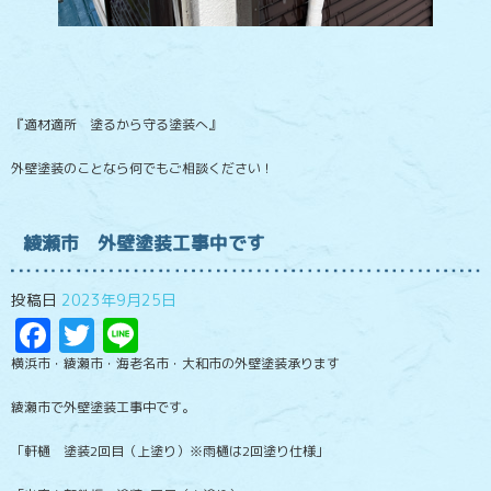
『適材適所 塗るから守る塗装へ』
外壁塗装のことなら何でもご相談ください！
綾瀬市 外壁塗装工事中です
投稿日
2023年9月25日
Facebook
Twitter
Line
横浜市・綾瀬市・海老名市・大和市の外壁塗装承ります
綾瀬市で外壁塗装工事中です。
「軒樋 塗装2回目（上塗り）※雨樋は2回塗り仕様」