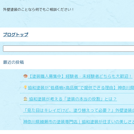
外壁塗装のことなら何でもご相談ください！
ブログトップ
最近の投稿
【塗装職人募集中】経験者・未経験者どちらも大歓迎！
協和塗装が“低価格×高品質”で提供できる理由】神奈川
協和塗装が考える「塗装の本当の役割」とは？
「見た目はキレイだけど、塗り替えって必要？」外壁塗装
神奈川県綾瀬市の塗装専門店｜協和塗装が住まいの美しさ