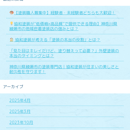
【塗装職人募集中】経験者・未経験者どちらも大歓迎！
協和塗装が“低価格×高品質”で提供できる理由】神奈川県
綾瀬市の地域密着塗装店の強みとは？
協和塗装が考える「塗装の本当の役割」とは？
「見た目はキレイだけど、塗り替えって必要？」外壁塗装の
本当のタイミングとは？
神奈川県綾瀬市の塗装専門店｜協和塗装が住まいの美しさと
耐久性を守ります！
アーカイブ
2025年4月
2025年3月
2023年10月