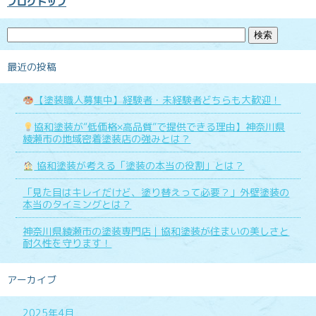
ブログトップ
最近の投稿
【塗装職人募集中】経験者・未経験者どちらも大歓迎！
協和塗装が“低価格×高品質”で提供できる理由】神奈川県
綾瀬市の地域密着塗装店の強みとは？
協和塗装が考える「塗装の本当の役割」とは？
「見た目はキレイだけど、塗り替えって必要？」外壁塗装の
本当のタイミングとは？
神奈川県綾瀬市の塗装専門店｜協和塗装が住まいの美しさと
耐久性を守ります！
アーカイブ
2025年4月