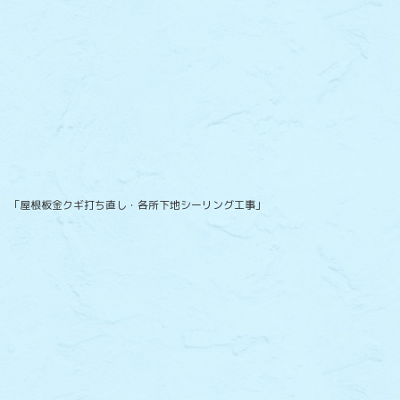
「屋根板金クギ打ち直し・各所下地シーリング工事」