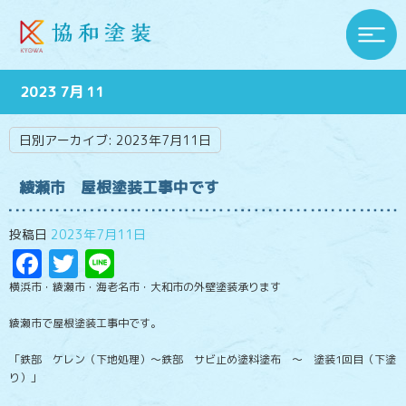
2023 7月 11
日別アーカイブ:
2023年7月11日
綾瀬市 屋根塗装工事中です
投稿日
2023年7月11日
Facebook
Twitter
Line
横浜市・綾瀬市・海老名市・大和市の外壁塗装承ります
綾瀬市で屋根塗装工事中です。
「鉄部 ケレン（下地処理）～鉄部 サビ止め塗料塗布 ～ 塗装1回目（下塗
り）」