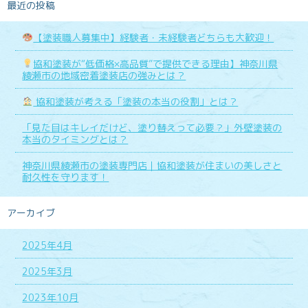
最近の投稿
【塗装職人募集中】経験者・未経験者どちらも大歓迎！
協和塗装が“低価格×高品質”で提供できる理由】神奈川県
綾瀬市の地域密着塗装店の強みとは？
協和塗装が考える「塗装の本当の役割」とは？
「見た目はキレイだけど、塗り替えって必要？」外壁塗装の
本当のタイミングとは？
神奈川県綾瀬市の塗装専門店｜協和塗装が住まいの美しさと
耐久性を守ります！
アーカイブ
2025年4月
2025年3月
2023年10月