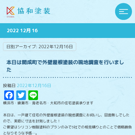
2022 12月 16
日別アーカイブ:
2022年12月16日
本日は開成町で外壁屋根塗装の現地調査を行いまし
た
投稿日
2022年12月16日
Facebook
Twitter
Line
横浜市・綾瀬市・海老名市・大和市の住宅塗装承ります
本日は、一戸建て住宅の外壁屋根塗装の現地調査にお伺いし、図面無しでした
ので、実際に寸法を計測しました！
ご要望はシリコン樹脂塗料のプランのみで3社での相見積りとのことで価格勝負
となりそうな予感…。