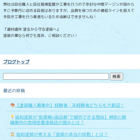
弊社は自社職人と自社現場監督が工事を行うので余計な中間マージンが掛から
ずご予算内に収める自信はありますが、品質を保つための最低ラインを超えて
手抜き工事を行う業者もいるため油断はできませんね！
『適材適所 塗るから守る塗装へ』
塗装の事なら何でも是非、ご相談ください！
ブログトップ
最近の投稿
【塗装職人募集中】経験者・未経験者どちらも大歓迎！
協和塗装が“低価格×高品質”で提供できる理由】神奈川県
綾瀬市の地域密着塗装店の強みとは？
協和塗装が考える「塗装の本当の役割」とは？