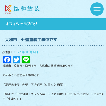
オフィシャルブログ
大和市 外壁塗装工事中です
投稿日
2023年10月4日
Facebook
Twitter
Line
横浜市・綾瀬市・海老名市・大和市の外壁塗装承ります
大和市で外壁塗装工事中です。
「高圧洗浄後 外壁 下地処理（クラック補修）」
「霧よけ 下地処理（ケレン作業）～塗装1回目（下塗り/さび止め）～塗装2回
目（中塗り）」