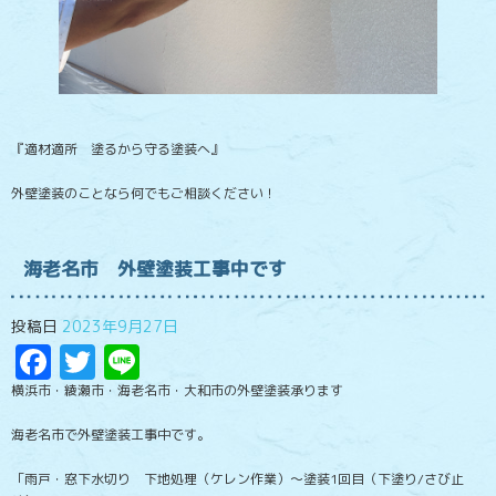
『適材適所 塗るから守る塗装へ』
外壁塗装のことなら何でもご相談ください！
海老名市 外壁塗装工事中です
投稿日
2023年9月27日
Facebook
Twitter
Line
横浜市・綾瀬市・海老名市・大和市の外壁塗装承ります
海老名市で外壁塗装工事中です。
「雨戸・窓下水切り 下地処理（ケレン作業）～塗装1回目（下塗り/さび止