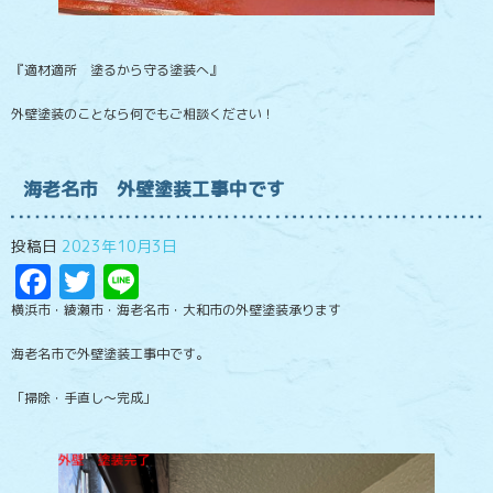
『適材適所 塗るから守る塗装へ』
外壁塗装のことなら何でもご相談ください！
海老名市 外壁塗装工事中です
投稿日
2023年10月3日
Facebook
Twitter
Line
横浜市・綾瀬市・海老名市・大和市の外壁塗装承ります
海老名市で外壁塗装工事中です。
「掃除・手直し～完成」