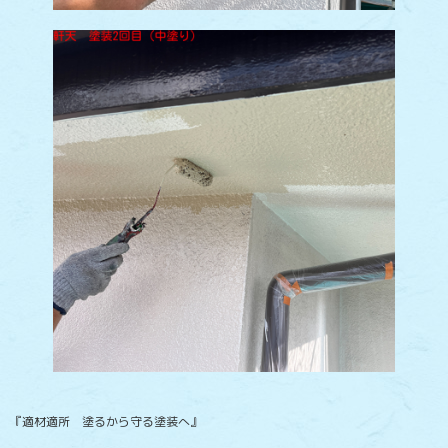
『適材適所 塗るから守る塗装へ』