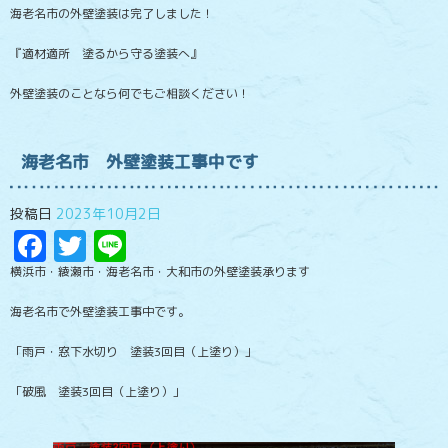
海老名市の外壁塗装は完了しました！
『適材適所 塗るから守る塗装へ』
外壁塗装のことなら何でもご相談ください！
海老名市 外壁塗装工事中です
投稿日
2023年10月2日
Facebook
Twitter
Line
横浜市・綾瀬市・海老名市・大和市の外壁塗装承ります
海老名市で外壁塗装工事中です。
「雨戸・窓下水切り 塗装3回目（上塗り）」
「破風 塗装3回目（上塗り）」