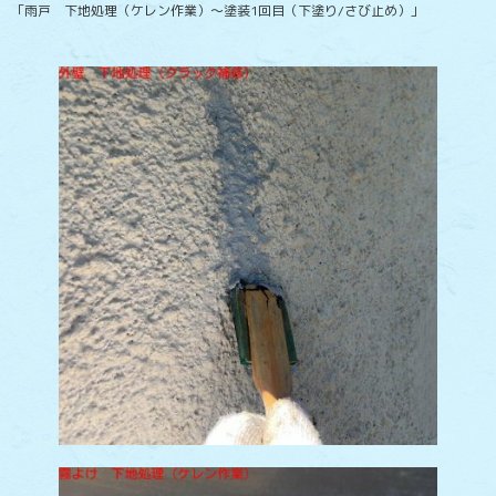
「雨戸 下地処理（ケレン作業）～塗装1回目（下塗り/さび止め）」