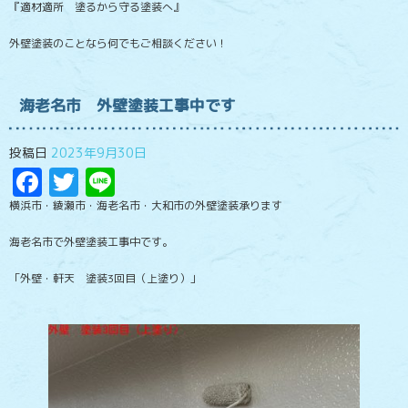
『適材適所 塗るから守る塗装へ』
外壁塗装のことなら何でもご相談ください！
海老名市 外壁塗装工事中です
投稿日
2023年9月30日
Facebook
Twitter
Line
横浜市・綾瀬市・海老名市・大和市の外壁塗装承ります
海老名市で外壁塗装工事中です。
「外壁・軒天 塗装3回目（上塗り）」